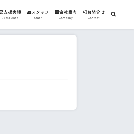
🏆支援実績
👥スタッフ
🏢会社案内
📮お問合せ
-Experience-
-Staff-
-Company-
-Contact-