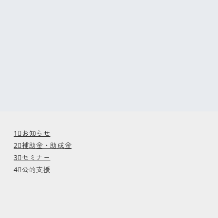
1⃣お知らせ
2⃣補助金・助成金
3⃣セミナー
4⃣公的支援