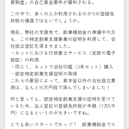
資制度」の自己資金要件が緩和される。
この中で、多くの人が利用されるのが1)の登録免
許税の優遇ではないでしょうか。
現在、弊社の支援先で、創業補助金の準備中の方
も、この特定創業支援事業の証明を利用して、会
社設立登記を済ませました。
・ネットにおける行政書士サービス（定款の電子
認証）の利用
・同じく、ネットで会社印鑑（3本セット）購入
・認定特定創業支援証明の取得
これらの要因によって、資本金以外の会社設立費
用は、なんと15万円弱で済んでしまいました！
何と言っても、認定特定創業支援の証明を受けて
いるため、法人登記の登録免許税が半額（7万5千
円）になるというのが大きいですね。
とても良いスタートでホップ！ 創業補助金でス